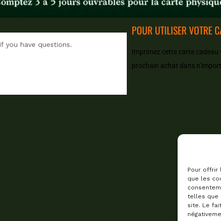
POUR UTILISER VOTRE 
if you have questions.
Imprimez cette carte cadeau v
prochain achat dans n’import
Pour offrir
que les coo
consenteme
telles que
site. Le fa
négativemen